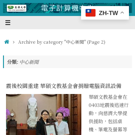
Skip
to
ZH-TW
content
Home
Archive by category "中心新聞"
(Page 2)
分類:
中心新聞
震後校園重建 華碩文教基金會捐贈電腦資訊設備
華碩文教基金會在
0403地震後迅速行
動，向慈濟大學提
供援助，包括桌
機、筆電及螢幕等