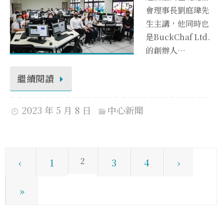
會理事長劉庭瑋先
生主講，他同時也
是BuckChaf Ltd.
的創辦人…
繼續閱讀
2023 年 5 月 8 日
中心新聞
2
‹
1
3
4
›
»