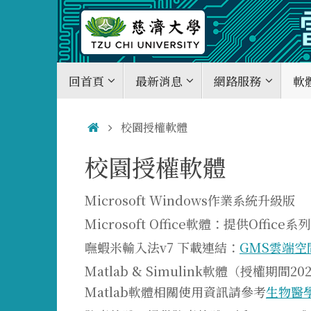
Skip
to
content
Skip
回首頁
最新消息
網路服務
軟
to
content
Home
校園授權軟體
校園授權軟體
Microsoft Windows作業系統升級版
Microsoft Office軟體：提供Off
嘸蝦米輸入法v7 下載連結：
GMS雲端空
Matlab & Simulink軟體（授
Matlab軟體相關使用資訊請參考
生物醫