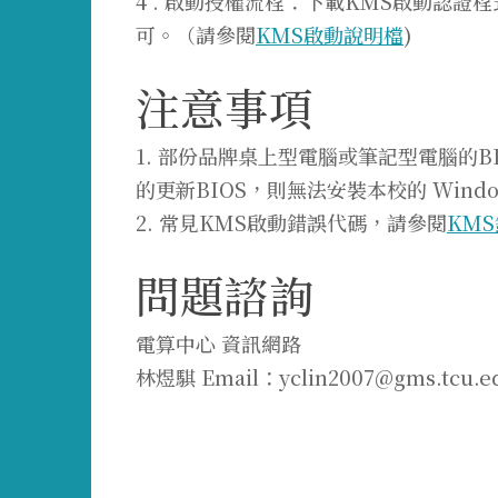
4 . 啟動授權流程：下載KMS啟動認
可。（請參閱
KMS啟動說明檔
)
注意事項
1. 部份品牌桌上型電腦或筆記型電腦的
的更新BIOS，則無法安裝本校的 Wind
2. 常見KMS啟動錯誤代碼，請參閱
KM
問題諮詢
電算中心 資訊網路
林煜騏 Email：yclin2007@gms.tcu.