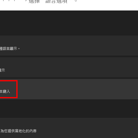
側”．．．”，選擇＂語言選項＂。