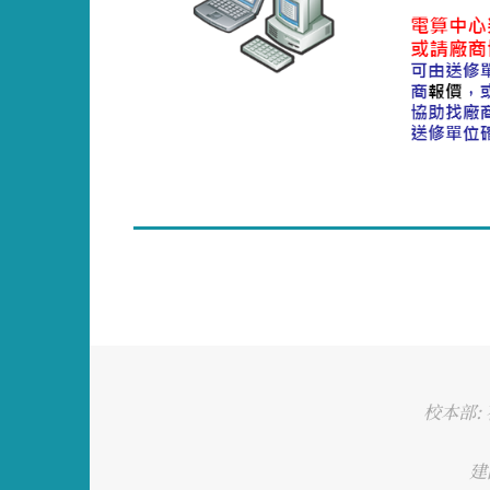
校本部: 
建