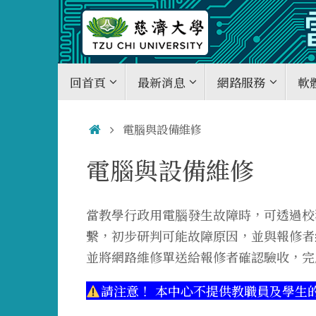
Skip
to
content
Skip
回首頁
最新消息
網路服務
軟
to
content
Home
電腦與設備維修
電腦與設備維修
當教學行政用電腦發生故障時，可透過校
繫，初步研判可能故障原因，並與報修者
並將網路維修單送給報修者確認驗收，完
請注意！ 本中心不提供教職員及學生