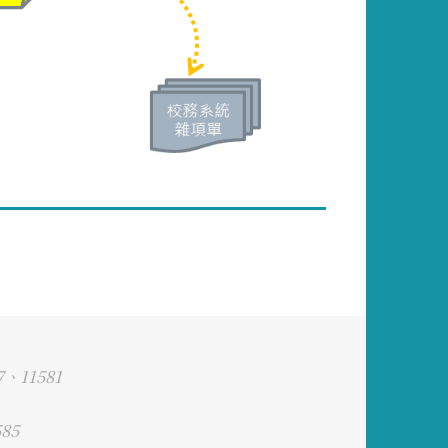
、11581
85