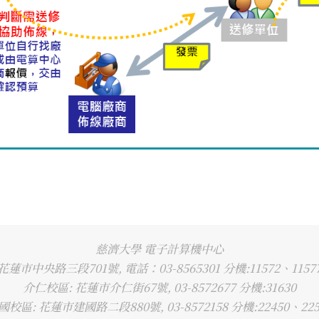
慈濟大學 電子計算機中心
花蓮市中央路三段701號, 電話：03-8565301 分機:11572、11577
介仁校區: 花蓮市介仁街67號, 03-8572677 分機:31630
國校區: 花蓮市建國路二段880號, 03-8572158 分機:22450、225