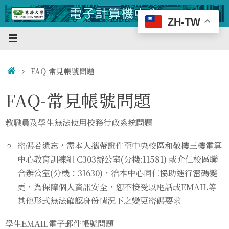
Skip
to
ZH-TW
content
Home
FAQ-常見帳號問題
FAQ-常見帳號問題
教職員及學生無法使用校務行政系統問題
密碼若遺忘，需本人攜帶證件至中央校區和敬樓三樓電算
中心教育訓練組 C303辦公室(分機:11581) 或介仁校區聯
合辦公室(分機：31630)，洽本中心同仁協助進行密碼變
更，為保障個人資訊安全，恕不接受以電話或
EMAIL
等
其他形式無法確認身份情況下之變更密碼要求
學生EMAIL電子郵件帳號問題