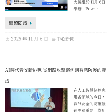
支援組於 11月 6日
舉辦「Pow…
繼續閱讀
2025 年 11 月 6 日
中心新聞
AI時代資安新挑戰 從網路攻擊案例到智慧防護的養
成
在人工智慧快速應
用各領域的今日，
資訊安全的防護議
題更顯重要。為配