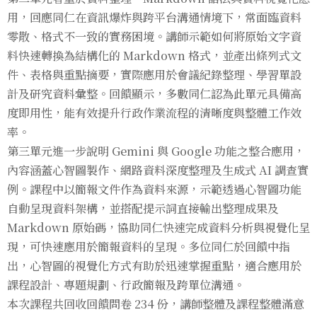
用，回應同仁在資訊爆炸與跨平台溝通情境下，常面臨資料
零散、格式不一致的實務困境。講師示範如何將原始文字資
料快速轉換為結構化的 Markdown 格式，並產出條列式文
件、表格與重點摘要，實際應用於會議紀錄整理、學習單設
計及研究資料彙整。回饋顯示，多數同仁認為此單元具備高
度即用性，能有效提升行政作業流程的清晰度與整體工作效
率。
第三單元進一步說明 Gemini 與 Google 功能之整合應用，
內容涵蓋心智圖製作、網路資料深度整理及生成式 AI 調查實
例。課程中以簡報文件作為資料來源，示範透過心智圖功能
自動呈現資料架構，並搭配提示詞直接輸出整理成果及
Markdown 原始碼，協助同仁快速完成資料分析與視覺化呈
現，可快速應用於簡報資料的呈現。多位同仁於回饋中指
出，心智圖的視覺化方式有助於迅速掌握重點，適合應用於
課程設計、專題規劃、行政簡報及跨單位溝通。
本次課程共回收回饋問卷 234 份，講師整體及課程整體滿意