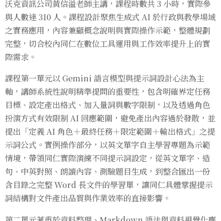
沃克資訊公司黃信溢老師主講，課程時數共 3 小時，實際參
與人數達 310 人。課程設計聚焦生成式 AI 於行政與教學場域
之實務應用，內容兼顧概念說明與實際操作示範，整體規劃
完整，切合校內同仁在數位工具運用與工作效率提升上的實
際需求。
課程第一單元以 Gemini 語言模型與提示詞設計心法為主
軸，講師系統性說明精準提問的重要性，包含明確界定任務
目標、設定產出格式、加入量詞與數字限制，以及透過角色
扮演方式有效限制 AI 回應範圍，避免產出內容過於發散，並
提出「定義 AI 角色＋最終任務＋限定範圍＋輸出格式」之提
示詞公式。實例操作部分，以英文單字自主學習專題為示範
情境，帶領同仁實際演練不同提示詞設定，從英文單字、造
句、中英對照、朗讀內容、測驗題目生成，到整合匯出一份
含目錄之完整 Word 長文件的學習單，讓同仁具體掌握提示
詞結構對文件產出品質與作業效率的直接影響。
第二單元著重於資料整理、Markdown 語法與資料視覺化應