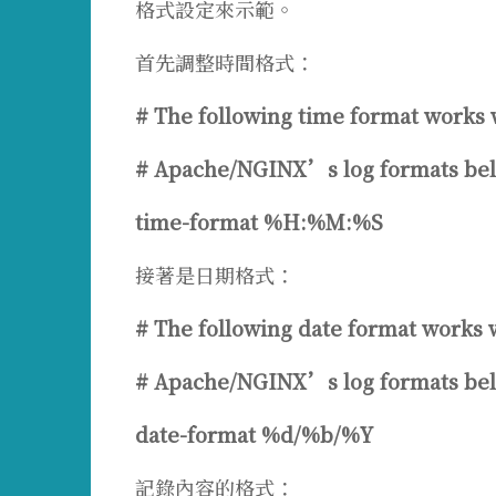
格式設定來示範。
首先調整時間格式：
# The following time format works w
# Apache/NGINX’s log formats bel
time-format %H:%M:%S
接著是日期格式：
# The following date format works w
# Apache/NGINX’s log formats bel
date-format %d/%b/%Y
記錄內容的格式：