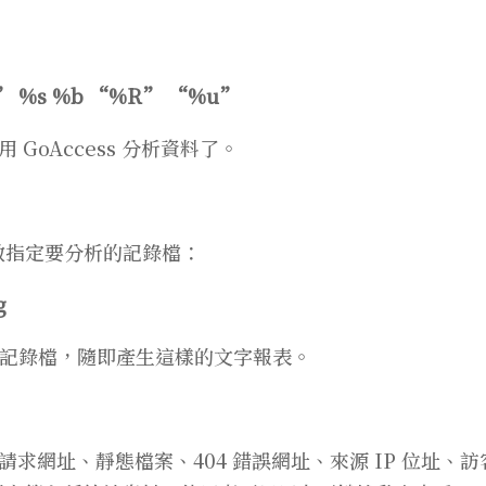
%r” %s %b “%R” “%u”
GoAccess 分析資料了。
 參數指定要分析的記錄檔：
g
定的記錄檔，隨即產生這樣的文字報表。
求網址、靜態檔案、404 錯誤網址、來源 IP 位址、