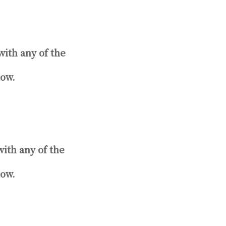
ith any of the
ow.
ith any of the
ow.