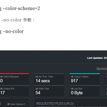
og –color-scheme=2
o-color 參數：
g –no-color